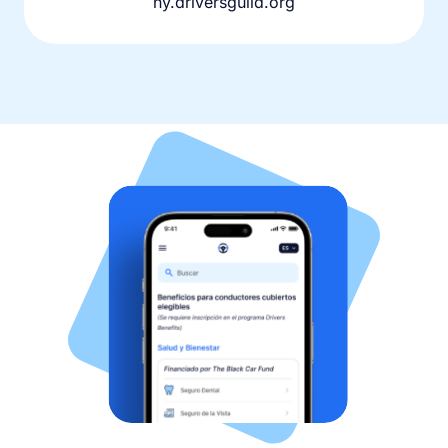
ny.driversguild.org