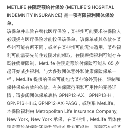
METLIFE 住院定额给付保险 (METLIFE'S HOSPITAL
INDEMNITY INSURANCE) 是一项有限福利团体保险
单。
该保单并非旨在替代医疗保险，某些州可能要求被保险人
必须拥有医疗保险才能投保该保单。该保单或其条款在某
些州可能有所不同，或者在某些州可能无法适用。某些福
利可能需要先前住过院才能领取。住院疾病福利可能存在
既往病症限制。MetLife 住院定额给付保险可能从 65 岁
起开始减少福利。与大多数团体意外和健康保险保单一
样，MetLife 提供的保单可能包含某些除外责任、限制和
保持保单有效的条款。有关保障范围和可用性的完整详
情，请参阅团体保单表格 GPNP12-AX、GPNP13-HI、
GPNP16-HI 或 GPNP12-AX-PASG，或联系 MetLife。
本保险福利由 Metropolitan Life Insurance Company,
New York, New York 承保。在某些州，MetLife 团体住
院定额给付保险还需监管批准后方可提供。医院不包括某