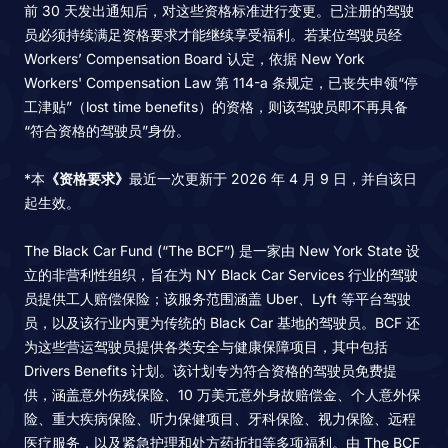
前 30 天发出通知后，对这些资格标准进行变更。已注册的驾驶
员必须持续满足资格要求才能继续享受福利。若某位驾驶员经
Workers’ Compensation Board 认定，依据 New York
Workers' Compensation Law 第 114-a 条规定，已丧失申领“停
工津贴”（lost time benefits）的资格，则该驾驶员即不再具备
“符合资格的驾驶员”身份。
*本
《资格要求》
最近一次更新于 2026 年 4 月 9 日，并自该日
起生效。
The Black Car Fund (“The BCF”) 是一家由 New York State 设
立的非营利性组织，旨在为 NY Black Car Services 行业的驾驶
员提供工人赔偿保险；该服务范围涵盖 Uber、Lyft 等平台驾驶
员，以及该行业内更为传统的 Black Car 基地的驾驶员。BCF 还
为这些营运驾驶员提供各类安全与健康保障项目，其中包括
Drivers Benefits 计划。该计划专为符合资格的驾驶员免费提
供，涵盖意外伤残保险、10 万美元意外身故赔偿金、个人意外保
险、重大疾病保险、听力保健项目、牙科保险、视力保险、远程
医疗服务，以及紧急护理和处方药折扣等多项福利。由 The BCF