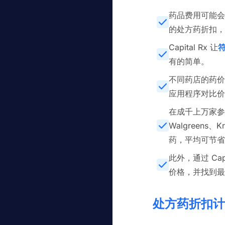
药品费用可能会迅速
的处方药折扣
Capital Rx 让
有的简单。
不同药店的药价
应用程序对比价
在成千上万家参与药
Walgreens、
药，平均可节省 
此外，通过 Ca
价格，并找到最
处方药折扣计