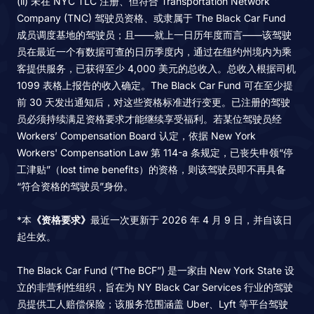
(ii) 未在 NYC TLC 注册、但符合 Transportation Network
Company (TNC) 驾驶员资格、或隶属于 The Black Car Fund
成员调度基地的驾驶员；且——就上一日历年度而言——该驾驶
员在最近一个有数据可查的日历季度内，通过在纽约州境内为乘
客提供服务，已获得至少 4,000 美元的总收入。总收入根据司机
1099 表格上报告的收入确定。The Black Car Fund 可在至少提
前 30 天发出通知后，对这些资格标准进行变更。已注册的驾驶
员必须持续满足资格要求才能继续享受福利。若某位驾驶员经
Workers’ Compensation Board 认定，依据 New York
Workers' Compensation Law 第 114-a 条规定，已丧失申领“停
工津贴”（lost time benefits）的资格，则该驾驶员即不再具备
“符合资格的驾驶员”身份。
*本
《资格要求》
最近一次更新于 2026 年 4 月 9 日，并自该日
起生效。
The Black Car Fund (“The BCF”) 是一家由 New York State 设
立的非营利性组织，旨在为 NY Black Car Services 行业的驾驶
员提供工人赔偿保险；该服务范围涵盖 Uber、Lyft 等平台驾驶