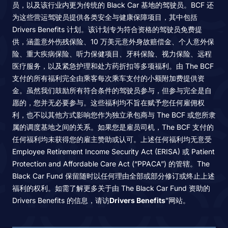
员，以及该行业内更为传统的 Black Car 基地的驾驶员。BCF 还
为这些营运驾驶员提供各类安全与健康保障项目，其中包括
Drivers Benefits 计划。该计划专为符合资格的驾驶员免费提
供，涵盖意外伤残保险、10 万美元意外身故赔偿金、个人意外保
险、重大疾病保险、听力保健项目、牙科保险、视力保险、远程
医疗服务，以及紧急护理和处方药折扣等多项福利。由 The BCF
支付的所有福利完全由乘客每次乘车支付的小额附加费提供资
金。虽然我们鼓励所有符合条件的驾驶员参与，但参与完全是自
愿的，您并无必要参与。这些福利均不旨在赋予您任何雇佣权
利，也不以其他方式影响您作为独立承包商与 The BCF 或您所隶
属的调度基地之间的关系。如果您是雇员司机，The BCF 支付的
任何福利均未获得您的雇主赞助或认可。上述任何福利均无意受
Employee Retirement Income Security Act (ERISA) 或 Patient
Protection and Affordable Care Act (“PPACA”) 的管辖。The
Black Car Fund 保留随时以任何理由全部或部分修订或终止上述
福利的权利。如需了解更多关于由 The Black Car Fund 资助的
Drivers Benefits 的信息，请访
Drivers Benefits
”网站。