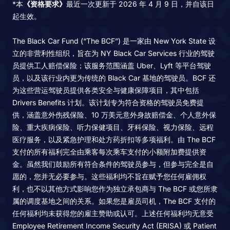
*本
《资格要求》
最近一次更新于 2026 年 4 月 9 日，并自该日
起生效。
The Black Car Fund (“The BCF”) 是一家由 New York State 设
立的非营利性组织，旨在为 NY Black Car Services 行业的驾驶
员提供工人赔偿保险；该服务范围涵盖 Uber、Lyft 等平台驾驶
员，以及该行业内更为传统的 Black Car 基地的驾驶员。BCF 还
为这些营运驾驶员提供各类安全与健康保障项目，其中包括
Drivers Benefits 计划。该计划专为符合资格的驾驶员免费提
供，涵盖意外伤残保险、10 万美元意外身故赔偿金、个人意外保
险、重大疾病保险、听力保健项目、牙科保险、视力保险、远程
医疗服务，以及紧急护理和处方药折扣等多项福利。由 The BCF
支付的所有福利完全由乘客每次乘车支付的小额附加费提供资
金。虽然我们鼓励所有符合条件的驾驶员参与，但参与完全是自
愿的，您并无必要参与。这些福利均不旨在赋予您任何雇佣权
利，也不以其他方式影响您作为独立承包商与 The BCF 或您所隶
属的调度基地之间的关系。如果您是雇员司机，The BCF 支付的
任何福利均未获得您的雇主赞助或认可。上述任何福利均无意受
Employee Retirement Income Security Act (ERISA) 或 Patient